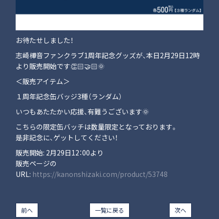
お待たせしました！
志崎樺音ファンクラブ1周年記念グッズが、本日2月29日12時
より販売開始です👏🏻🤝🏻🌞
＜販売アイテム＞
１周年記念缶バッジ3種（ランダム）
いつもあたたかい応援、有難うございます🌞
こちらの限定缶バッチは数量限定となっております。
是非記念に、ゲットしてください！
販売開始: 2月29日12：00より
販売ページの
URL:
https://kanonshizaki.com/product/53748
前へ
一覧に戻る
次へ